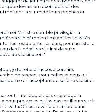
suggérer de leur offrir des «bonbons» pour
r. Pourquoi devrait-on récompenser des
qui mettent la santé de leurs proches en
 premier Ministre semble privilégier la
éférerais le bâton en limitant les activités
er les restaurants, les bars, pour assister à
ou des funérailles et ainsi de suite,
euve de vaccination?
tour, je te refuse l’accès à certains
uestion de respect pour celles et ceux qui
a pandémie en acceptant de se faire vacciner.
artout, il ne faudrait pas croire que la
 pour preuve ce qui se passe ailleurs sur la
nt Delta. On est revenu en arrière dans
e Sydney en Australie, au Royaume-Uni, à