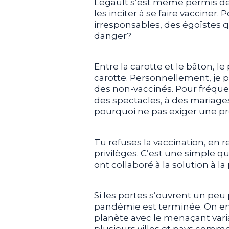
Legault s’est même permis de 
les inciter à se faire vaccine
irresponsables, des égoïstes 
danger?
Entre la carotte et le bâton, le
carotte. Personnellement, je pr
des non-vaccinés. Pour fréquent
des spectacles, à des mariages 
pourquoi ne pas exiger une pr
Tu refuses la vaccination, en re
privilèges. C’est une simple q
ont collaboré à la solution à l
Si les portes s’ouvrent un peu p
pandémie est terminée. On en a
planète avec le menaçant varia
plusieurs villes et pays comm