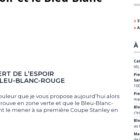
S
A
À 
Cat
tôt
ERT DE L’ESPOIR
Pie
BLEU-BLANC-ROUGE
Sa
100
Pie
ouleur que je vous propose aujourd’hui alors
mau
trouve en zone verte et que le Bleu-Blanc-
Blo
nt le mener à sa première Coupe Stanley en
c’e
Bl
au 
Mar
de 