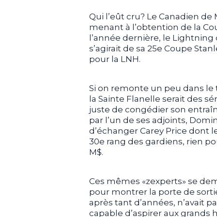
Qui l’eût cru? Le Canadien de M
menant à l’obtention de la Co
l’année dernière, le Lightning 
s’agirait de sa 25e Coupe Stan
pour la LNH.
Si on remonte un peu dans le te
la Sainte Flanelle serait des s
juste de congédier son entraî
par l’un de ses adjoints, Dom
d’échanger Carey Price dont les
30e rang des gardiens, rien pou
M$.
Ces mêmes «zexperts» se dem
pour montrer la porte de sorti
après tant d’années, n’avait p
capable d’aspirer aux grands 