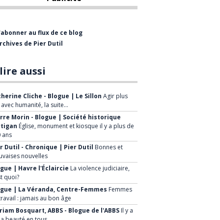
entrepris ma carrière
professionnelle comme
journaliste et rédacteur-en-
'abonner au flux de ce blog
chef de divers hebdomadaires,
rchives de Pier Dutil
dont l’Éclaireur-Progrès. J’ai
également collaboré à
lire aussi
plusieurs reprises à la radio et
à la télévision de Radio-
herine Cliche - Blogue | Le Sillon
Agir plus
Canada.
, avec humanité, la suite…
rre Morin - Blogue | Société historique
Après six ans, j’ai quitté le
rtigan
Église, monument et kiosque il y a plus de
 ans
journalisme pour me joindre
r Dutil - Chronique | Pier Dutil
Bonnes et
au Groupe Canam Manac où
vaises nouvelles
j’ai rempli diverses fonctions
gue | Havre l'Éclaircie
La violence judiciaire,
durant 22 ans. J’ai aussi
st quoi?
brièvement occupé des
ogue | La Véranda, Centre-Femmes
Femmes
travail : jamais au bon âge
fonctions chez Québécor et j’ai
iam Bosquart, ABBS - Blogue de l'ABBS
Il y a
été associé chez
la beauté en tous