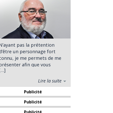
N’ayant pas la prétention
d’être un personnage fort
connu, je me permets de me
présenter afin que vous
[…]
sachiez à qui vous avez affaire.
Lire la suite
Né à St-Georges, j’ai complété
des études universitaires en
Publicité
sciences politiques à
l’Université Laval. À titre
Publicité
d’analyste politique j’ai
Publicité