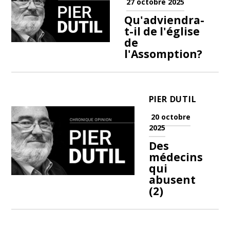
27 octobre 2025
Qu'adviendra-
t-il de l'église
de
l'Assomption?
PIER DUTIL
20 octobre
2025
Des
médecins
qui
abusent
(2)