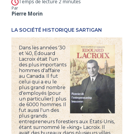
Temps de lecture 2 minutes
Par
Pierre Morin
LA SOCIÉTÉ HISTORIQUE SARTIGAN
Dans les années '30
et '40, Édouard
Lacroix était l'un
des plus importants
hommes d'affaire
au Canada. Il fut
celui qui a eu le
plus grand nombre
d'employés (pour
un particulier): plus
de 6000 hommes. Il
fut aussi l'un des
plus grands
entrepreneurs forestiers aux États-Unis,
étant surnommé le «king» Lacroix. Il
avait des bureaux dans plusieurs villes