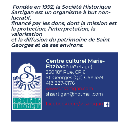
Fondée en 1992, la Société Historique
Sartigan est un organisme à but non-
lucratif,
financé par les dons, dont la mission est
la protection, l'interprétation, la
valorisation
et la diffusion du patrimoine de Saint-
Georges et de ses environs.
Centre culturel Marie-
e
Fitzbach
(4
étage)
e
250,18
Rue, CP 6
St-Georges (Qc) G5Y 4S9
418 227-6176
www.shsartigan.com
-
shsartigan@hotmail.com
facebook.com/shsartigan