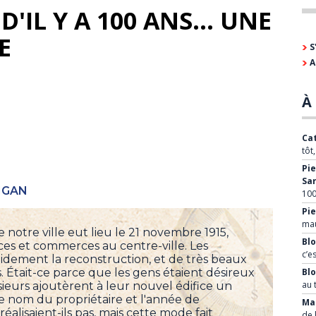
'IL Y A 100 ANS... UNE
E
S
A
À 
Cat
tôt
Pie
Sa
IGAN
100
Pie
mau
de notre ville eut lieu le 21 novembre 1915,
Blo
ces et commerces au centre-ville. Les
c’e
dement la reconstruction, et de très beaux
. Était-ce parce que les gens étaient désireux
Bl
au 
sieurs ajoutèrent à leur nouvel édifice un
e nom du propriétaire et l'année de
Mar
éalisaient-ils pas, mais cette mode fait
de 