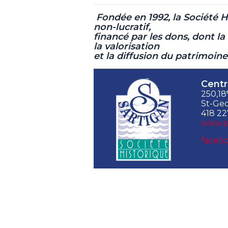
Fondée en 1992, la Société 
non-lucratif,
financé par les dons, dont la 
la valorisation
et la diffusion du patrimoin
Centr
250,18
St-Geo
418 22
www.s
facebo