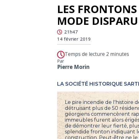
LES FRONTONS D
MODE DISPARU
21h47
14 février 2019
Temps de lecture 2 minutes
Par
Pierre Morin
LA SOCIÉTÉ HISTORIQUE SART
Le pire incendie de l'histoire 
détruisant plus de 50 résiden
géorgiens commencèrent rapi
immeubles furent alors érigés
de démontrer leur fierté, plu
splendide fronton indiquant l
construction. Peut-être ne le r