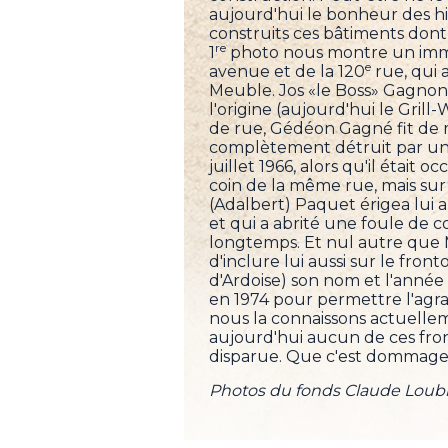
aujourd'hui le bonheur des hi
construits ces bâtiments dont
re
1
photo nous montre un immeu
e
avenue et de la 120
rue, qui 
Meuble. Jos «le Boss» Gagnon
l'origine (aujourd'hui le Grill
de rue, Gédéon Gagné fit de
complètement détruit par un 
juillet 1966, alors qu'il étai
coin de la même rue, mais sur 
(Adalbert) Paquet érigea lui
et qui a abrité une foule de 
longtemps. Et nul autre que
d'inclure lui aussi sur le fron
d'Ardoise) son nom et l'année 
en 1974 pour permettre l'agr
nous la connaissons actuelleme
aujourd'hui aucun de ces fronto
disparue. Que c'est dommage
Photos du fonds Claude Loubie