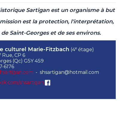
Historique Sartigan est un organisme à but
mission est la protection, l'interprétation,
e de Saint-Georges et de ses environs.
e
e culturel Marie-Fitzbach
(4
étage)
e
Rue, CP 6
rges (Qc) G5Y 4S9
7-6176
hsartigan.com
- shsartigan@hotmail.com
ok.com/shsartigan