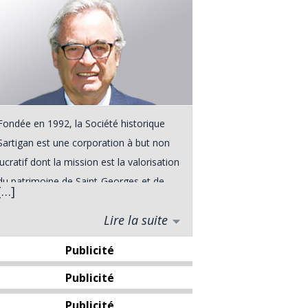
Fondée en 1992, la Société historique
Sartigan est une corporation à but non
lucratif dont la mission est la valorisation
du patrimoine de Saint-Georges et de
[…]
ses environs. Elle a vu le jour à la suite
Lire la suite
d'une rencontre entre divers intervenants
du milieu touristique de Saint-Georges,
Publicité
rencontre qui s'est déroulée dans le
Publicité
cadre du Forum Urbain de l'automne
1991. De plus, le grand public pourra
Publicité