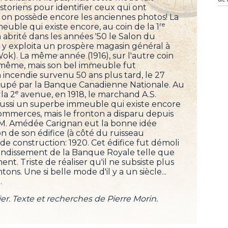
storiens pour identifier ceux qui ont
 on possède encore les anciennes photos! La
re
ble qui existe encore, au coin de la 1
a abrité dans les années '50 le Salon du
 y exploita un prospère magasin général à
-Wok). La même année (1916), sur l'autre coin
 même, mais son bel immeuble fut
incendie survenu 50 ans plus tard, le 27
t occupé par la Banque Canadienne Nationale. Au
e
la 2
avenue, en 1918, le marchand A.S.
 aussi un superbe immeuble qui existe encore
commerces, mais le fronton a disparu depuis
 M. Amédée Carignan eut la bonne idée
ton de son édifice (à côté du ruisseau
de construction: 1920. Cet édifice fut démoli
andissement de la Banque Royale telle que
nt. Triste de réaliser qu'il ne subsiste plus
ns. Une si belle mode d'il y a un siècle...
.
r. Texte et recherches de Pierre Morin.