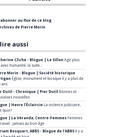
bientôt visiter le Musée de
l'Entrepreneurship Beauceron qui est
'abonner au flux de ce blog
présentement en restructuration.
rchives de Pierre Morin
La mission de la Société Historique est
de :
lire aussi
Faire connaître le patrimoine
herine Cliche - Blogue | Le Sillon
Agir plus
historique régional
, avec humanité, la suite…
rre Morin - Blogue | Société historique
Mettre en valeur le patrimoine de
rtigan
Église, monument et kiosque il y a plus de
la ville et de ses environs
 ans
Sensibiliser la population à la
r Dutil - Chronique | Pier Dutil
Bonnes et
vaises nouvelles
sauvegarde de notre patrimoine
gue | Havre l'Éclaircie
La violence judiciaire,
Développer de nouveaux projets à
st quoi?
caractère historique, faire
ogue | La Véranda, Centre-Femmes
Femmes
travail : jamais au bon âge
connaître à la population les
iam Bosquart, ABBS - Blogue de l'ABBS
Il y a
avantages économiques et
la beauté en tous