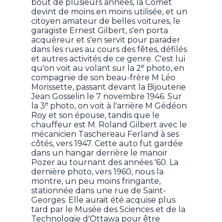
bout de plusieurs années, la Comet
devint de moins en moins utilisée, et un
citoyen amateur de belles voitures, le
garagiste Ernest Gilbert, s'en porta
acquéreur et s'en servit pour parader
dans les rues au cours des fêtes, défilés
et autres activités de ce genre. C'est lui
e
qu'on voit au volant sur la 2
photo, en
compagnie de son beau-frère M Léo
Morissette, passant devant la Bijouterie
Jean Gosselin le 7 novembre 1946. Sur
e
la 3
photo, on voit à l'arrière M Gédéon
Roy et son épouse, tandis que le
chauffeur est M. Roland Gilbert avec le
mécanicien Taschereau Ferland à ses
côtés, vers 1947. Cette auto fut gardée
dans un hangar derrière le manoir
Pozer au tournant des années '60. La
dernière photo, vers 1960, nous la
montre, un peu moins fringante,
stationnée dans une rue de Saint-
Georges. Elle aurait été acquise plus
tard par le Musée des Sciences et de la
Technologie d'Ottawa pour être