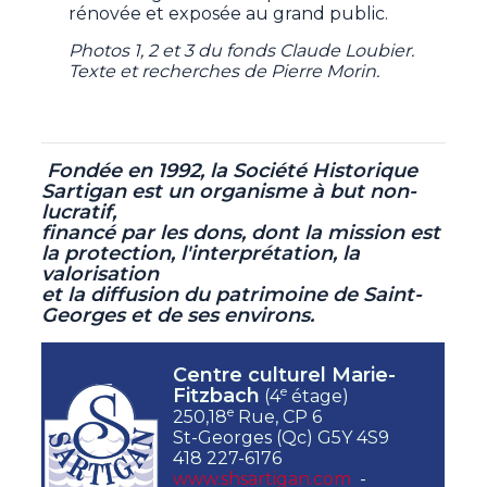
rénovée et exposée au grand public.
Photos 1, 2 et 3 du fonds Claude Loubier.
Texte et recherches de Pierre Morin.
Fondée en 1992, la Société Historique
Sartigan est un organisme à but non-
lucratif,
financé par les dons, dont la mission est
la protection, l'interprétation, la
valorisation
et la diffusion du patrimoine de Saint-
Georges et de ses environs.
Centre culturel Marie-
e
Fitzbach
(4
étage)
e
250,18
Rue, CP 6
St-Georges (Qc) G5Y 4S9
418 227-6176
www.shsartigan.com
-