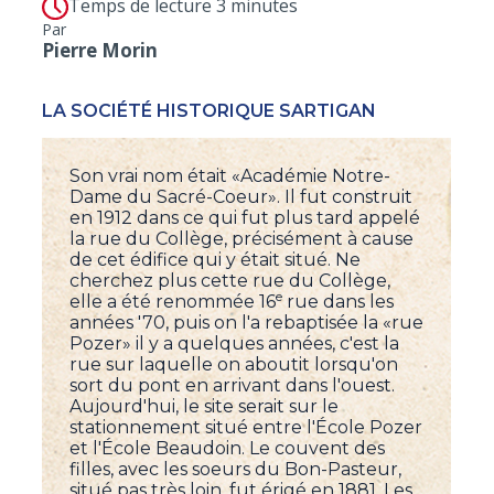
Temps de lecture 3 minutes
Par
Pierre Morin
LA SOCIÉTÉ HISTORIQUE SARTIGAN
Son vrai nom était «Académie Notre-
Dame du Sacré-Coeur». Il fut construit
en 1912 dans ce qui fut plus tard appelé
la rue du Collège, précisément à cause
de cet édifice qui y était situé. Ne
cherchez plus cette rue du Collège,
e
elle a été renommée 16
rue dans les
années '70, puis on l'a rebaptisée la «rue
Pozer» il y a quelques années, c'est la
rue sur laquelle on aboutit lorsqu'on
sort du pont en arrivant dans l'ouest.
Aujourd'hui, le site serait sur le
stationnement situé entre l'École Pozer
et l'École Beaudoin. Le couvent des
filles, avec les soeurs du Bon-Pasteur,
situé pas très loin, fut érigé en 1881. Les