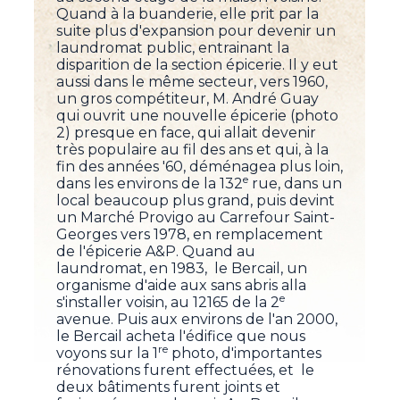
Quand à la buanderie, elle prit par la
suite plus d'expansion pour devenir un
laundromat public, entrainant la
disparition de la section épicerie. Il y eut
aussi dans le même secteur, vers 1960,
un gros compétiteur, M. André Guay
qui ouvrit une nouvelle épicerie (photo
2) presque en face, qui allait devenir
très populaire au fil des ans et qui, à la
fin des années '60, déménagea plus loin,
e
dans les environs de la 132
rue, dans un
local beaucoup plus grand, puis devint
un Marché Provigo au Carrefour Saint-
Georges vers 1978, en remplacement
de l'épicerie A&P. Quand au
laundromat, en 1983, le Bercail, un
organisme d'aide aux sans abris alla
e
s'installer voisin, au 12165 de la 2
avenue. Puis aux environs de l'an 2000,
le Bercail acheta l'édifice que nous
re
voyons sur la 1
photo, d'importantes
rénovations furent effectuées, et le
deux bâtiments furent joints et