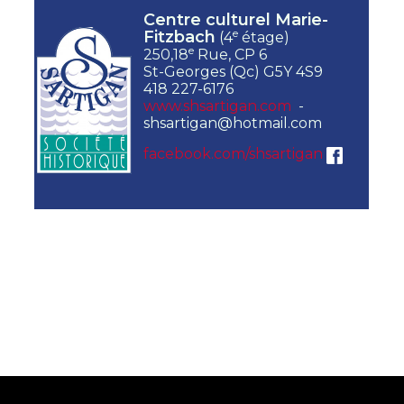
Centre culturel Marie-
e
Fitzbach
(4
étage)
e
250,18
Rue, CP 6
St-Georges (Qc) G5Y 4S9
418 227-6176
www.shsartigan.com
-
shsartigan@hotmail.com
facebook.com/shsartigan