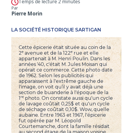
Temps de lecture 2 minutes
Par
Pierre Morin
LA SOCIÉTÉ HISTORIQUE SARTIGAN
Cette épicerie était située au coin de la
e
e
2
avenue et de la 122
rue et elle
appartenait à M. Henri Poulin. Dans les
années '40, c'était M. Jules Moisan qui
opérait ce commerce. Cette photo date
de 1962. Selon les publicités qui
apparaissent à l'extrême gauche de
l'image, on voit qu'il y avait déjà une
section de buanderie à l'époque de la
re
1
photo. On constate aussi qu'un cycle
de lavage coûtait 0,25$ et qu'un cycle
de séchage coûtait 0,10$. Wow, quelle
aubaine. Entre 1963 et 1967, l'épicerie
fut opérée par M. Léopold
Courtemanche, dont la famille résidait
au second étage de la maison voisine.