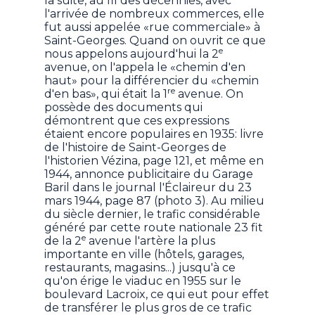
la suite, au fil des décennies, avec
l'arrivée de nombreux commerces, elle
fut aussi appelée «rue commerciale» à
Saint-Georges. Quand on ouvrit ce que
e
nous appelons aujourd'hui la 2
avenue, on l'appela le «chemin d'en
haut» pour la différencier du «chemin
re
d'en bas», qui était la 1
avenue. On
possède des documents qui
démontrent que ces expressions
étaient encore populaires en 1935: livre
de l'histoire de Saint-Georges de
l'historien Vézina, page 121, et même en
1944, annonce publicitaire du Garage
Baril dans le journal l'Éclaireur du 23
mars 1944, page 87 (photo 3). Au milieu
du siècle dernier, le trafic considérable
généré par cette route nationale 23 fit
e
de la 2
avenue l'artère la plus
importante en ville (hôtels, garages,
restaurants, magasins...) jusqu'à ce
qu'on érige le viaduc en 1955 sur le
boulevard Lacroix, ce qui eut pour effet
de transférer le plus gros de ce trafic