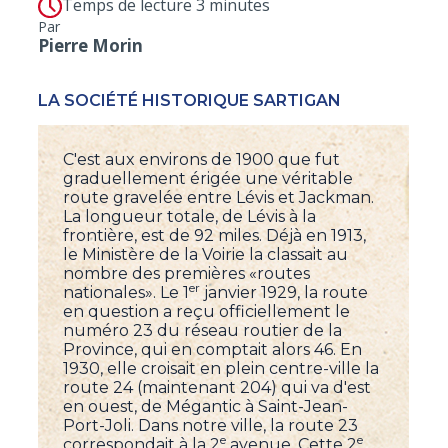
Temps de lecture 3 minutes
Par
Pierre Morin
LA SOCIÉTÉ HISTORIQUE SARTIGAN
C'est aux environs de 1900 que fut
graduellement érigée une véritable
route gravelée entre Lévis et Jackman.
La longueur totale, de Lévis à la
frontière, est de 92 miles. Déjà en 1913,
le Ministère de la Voirie la classait au
nombre des premières «routes
er
nationales». Le 1
janvier 1929, la route
en question a reçu officiellement le
numéro 23 du réseau routier de la
Province, qui en comptait alors 46. En
1930, elle croisait en plein centre-ville la
route 24 (maintenant 204) qui va d'est
en ouest, de Mégantic à Saint-Jean-
Port-Joli. Dans notre ville, la route 23
e
e
correspondait à la 2
avenue. Cette 2