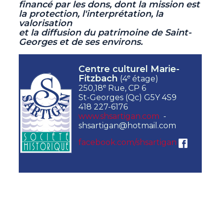
financé par les dons, dont la mission est
la protection, l'interprétation, la
valorisation
et la diffusion du patrimoine de Saint-
Georges et de ses environs.
Centre culturel Marie-
e
Fitzbach
(4
étage)
e
250,18
Rue, CP 6
St-Georges (Qc) G5Y 4S9
418 227-6176
www.shsartigan.com
-
shsartigan@hotmail.com
facebook.com/shsartigan