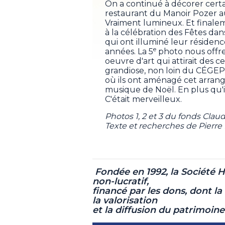
On a continué à décorer cer
restaurant du Manoir Pozer a
Vraiment lumineux. Et finale
à la célébration des Fêtes dan
qui ont illuminé leur résiden
e
années. La 5
photo nous offre
oeuvre d'art qui attirait des 
grandiose, non loin du CÉGEP
où ils ont aménagé cet arran
musique de Noël. En plus qu'i
C'était merveilleux.
Photos 1, 2 et 3 du fonds Cla
Texte et recherches de Pierre 
Fondée en 1992, la Société 
non-lucratif,
financé par les dons, dont la 
la valorisation
et la diffusion du patrimoin