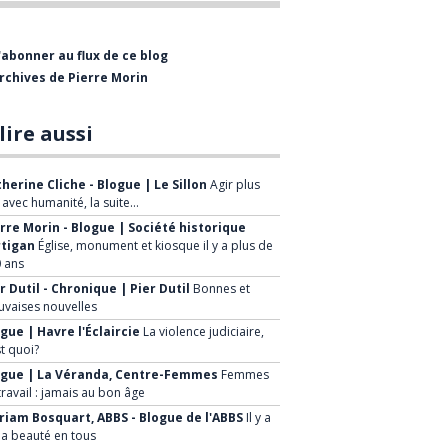
bientôt visiter le Musée de
l'Entrepreneurship Beauceron qui est
'abonner au flux de ce blog
présentement en restructuration.
rchives de Pierre Morin
La mission de la Société Historique est
de :
lire aussi
Faire connaître le patrimoine
herine Cliche - Blogue | Le Sillon
Agir plus
historique régional
, avec humanité, la suite…
rre Morin - Blogue | Société historique
Mettre en valeur le patrimoine de
rtigan
Église, monument et kiosque il y a plus de
la ville et de ses environs
 ans
Sensibiliser la population à la
r Dutil - Chronique | Pier Dutil
Bonnes et
vaises nouvelles
sauvegarde de notre patrimoine
gue | Havre l'Éclaircie
La violence judiciaire,
Développer de nouveaux projets à
st quoi?
caractère historique, faire
ogue | La Véranda, Centre-Femmes
Femmes
travail : jamais au bon âge
connaître à la population les
iam Bosquart, ABBS - Blogue de l'ABBS
Il y a
avantages économiques et
la beauté en tous