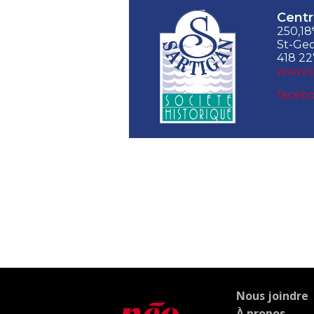
Centr
250,18
St-Geo
418 22
www.s
facebo
Nous joindre
À propos