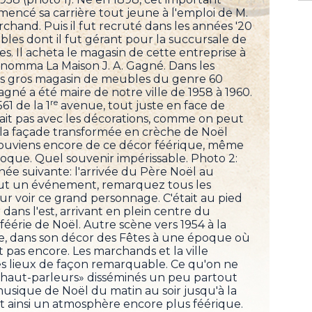
cé sa carrière tout jeune à l'emploi de M.
and. Puis il fut recruté dans les années '20
es dont il fut gérant pour la succursale de
s. Il acheta le magasin de cette entreprise à
enomma La Maison J. A. Gagné. Dans les
 plus gros magasin de meubles du genre 60
agné a été maire de notre ville de 1958 à 1960.
re
61 de la 1
avenue, tout juste en face de
sinait pas avec les décorations, comme on peut
 la façade transformée en crèche de Noël
souviens encore de ce décor féérique, même
'époque. Quel souvenir impérissable. Photo 2:
ée suivante: l'arrivée du Père Noël au
 tout un événement, remarquez tous les
ur voir ce grand personnage. C'était au pied
dans l'est, arrivant en plein centre du
 féérie de Noël. Autre scène vers 1954 à la
e, dans son décor des Fêtes à une époque où
t pas encore. Les marchands et la ville
es lieux de façon remarquable. Ce qu'on ne
s «haut-parleurs» disséminés un peu partout
e musique de Noël du matin au soir jusqu'à la
ant ainsi un atmosphère encore plus féérique.