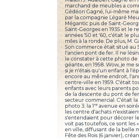
marchand de meubles a commen
Gédéon Gagné, lui-même march
par la compagnie Légaré Meubl
Mégantic puis de Saint-George
Saint-Georges en 1935 et le r
années '50 et '60, c'était le
miles à la ronde. De plus, M. G
Son commerce était situé au 5
l'ancien pont de fer. Il ne lé
le constater à cette photo de
géante, en 1958. Wow, je me 
si je n'étais qu'un enfant à l
encore au même endroit, l'ann
centre-ville en 1959. C'était
enfants avec leurs parents po
de la descente du pont de fer 
secteur commercial. C'était la
re
photo 3: la 1
avenue en soiré
les centre d'achats n'existaien
s'entendaient pour décorer l
voit pas toutefois, ce sont le
en ville, diffusant de la bell
Fête des Rois (6 janvier), cré