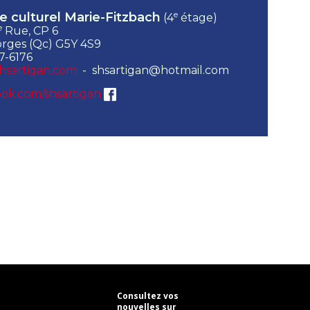
e
e culturel Marie-Fitzbach
(4
étage)
e
Rue, CP 6
rges (Qc) G5Y 4S9
7-6176
hsartigan.com
- shsartigan@hotmail.com
ok.com/shsartigan
Consultez vos
nouvelles sur