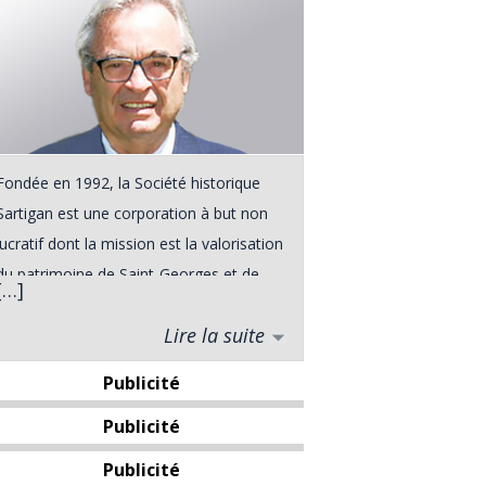
Fondée en 1992, la Société historique
Sartigan est une corporation à but non
lucratif dont la mission est la valorisation
du patrimoine de Saint-Georges et de
[…]
ses environs. Elle a vu le jour à la suite
Lire la suite
d'une rencontre entre divers intervenants
du milieu touristique de Saint-Georges,
Publicité
rencontre qui s'est déroulée dans le
Publicité
cadre du Forum Urbain de l'automne
1991. De plus, le grand public pourra
Publicité