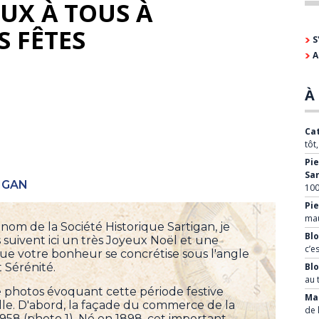
UX À TOUS À
S FÊTES
S
A
À 
Cat
tôt
Pie
Sa
IGAN
100
Pie
mau
om de la Société Historique Sartigan, je
Blo
 suivent ici un très Joyeux Noël et une
c’e
e votre bonheur se concrétise sous l'angle
t Sérénité.
Bl
au 
 photos évoquant cette période festive
Mar
ille. D'abord, la façade du commerce de la
de 
958 (photo 1). Né en 1898, cet important