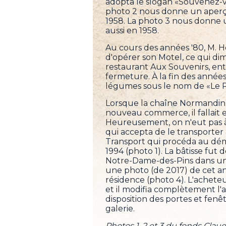
adopta le slogan «Souvenez
photo 2 nous donne un aperçu 
1958. La photo 3 nous donne 
aussi en 1958.
Au cours des années '80, M. He
d'opérer son Motel, ce qui di
restaurant Aux Souvenirs, en
fermeture. À la fin des années
légumes sous le nom de «Le 
Lorsque la chaîne Normandin a
nouveau commerce, il fallait 
Heureusement, on n'eut pas à
qui accepta de le transporter 
Transport qui procéda au dé
1994 (photo 1). La bâtisse fu
Notre-Dame-des-Pins dans un
une photo (de 2017) de cet an
résidence (photo 4). L'acheteu
et il modifia complètement l
disposition des portes et fen
galerie.
Photos 1, 2 et 3 du fonds Clau