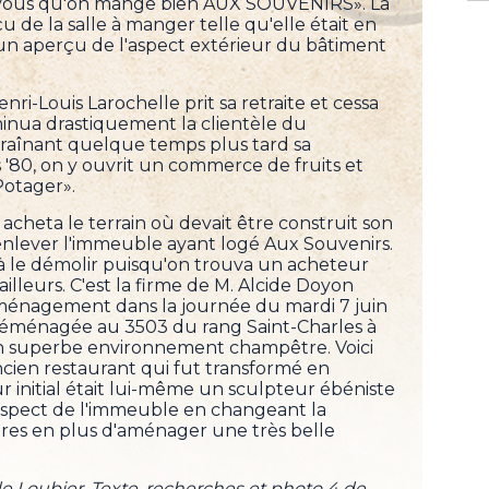
-vous qu'on mange bien AUX SOUVENIRS». La
de la salle à manger telle qu'elle était en
un aperçu de l'aspect extérieur du bâtiment
nri-Louis Larochelle prit sa retraite et cessa
minua drastiquement la clientèle du
traînant quelque temps plus tard sa
 '80, on y ouvrit un commerce de fruits et
Potager».
cheta le terrain où devait être construit son
enlever l'immeuble ayant logé Aux Souvenirs.
 le démolir puisqu'on trouva un acheteur
ailleurs. C'est la firme de M. Alcide Doyon
ménagement dans la journée du mardi 7 juin
t déménagée au 3503 du rang Saint-Charles à
 superbe environnement champêtre. Voici
cien restaurant qui fut transformé en
r initial était lui-même un sculpteur ébéniste
'aspect de l'immeuble en changeant la
êtres en plus d'aménager une très belle
de Loubier. Texte, recherches et photo 4 de