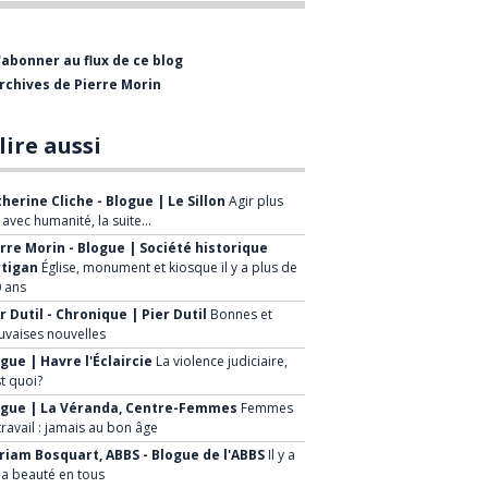
bientôt visiter le Musée de
l'Entrepreneurship Beauceron qui est
'abonner au flux de ce blog
présentement en restructuration.
rchives de Pierre Morin
La mission de la Société Historique est
de :
lire aussi
Faire connaître le patrimoine
herine Cliche - Blogue | Le Sillon
Agir plus
historique régional
, avec humanité, la suite…
rre Morin - Blogue | Société historique
Mettre en valeur le patrimoine de
rtigan
Église, monument et kiosque il y a plus de
la ville et de ses environs
 ans
Sensibiliser la population à la
r Dutil - Chronique | Pier Dutil
Bonnes et
vaises nouvelles
sauvegarde de notre patrimoine
gue | Havre l'Éclaircie
La violence judiciaire,
Développer de nouveaux projets à
st quoi?
caractère historique, faire
ogue | La Véranda, Centre-Femmes
Femmes
travail : jamais au bon âge
connaître à la population les
iam Bosquart, ABBS - Blogue de l'ABBS
Il y a
avantages économiques et
la beauté en tous