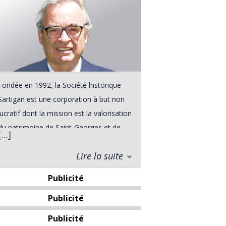
Fondée en 1992, la Société historique
Sartigan est une corporation à but non
lucratif dont la mission est la valorisation
du patrimoine de Saint-Georges et de
[…]
ses environs. Elle a vu le jour à la suite
Lire la suite
d'une rencontre entre divers intervenants
du milieu touristique de Saint-Georges,
Publicité
rencontre qui s'est déroulée dans le
Publicité
cadre du Forum Urbain de l'automne
1991. De plus, le grand public pourra
Publicité