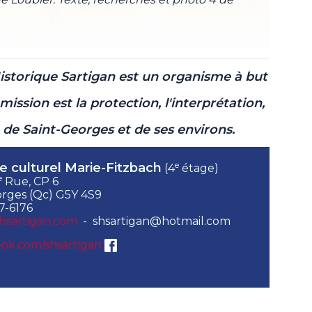
Historique Sartigan est un organisme à but
mission est la protection, l'interprétation,
e de Saint-Georges et de ses environs.
e
e culturel Marie-Fitzbach
(4
étage)
e
Rue, CP 6
rges (Qc) G5Y 4S9
7-6176
hsartigan.com
- shsartigan@hotmail.com
ok.com/shsartigan