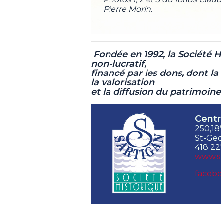
Pierre Morin.
Fondée en 1992, la Société 
non-lucratif,
financé par les dons, dont la 
la valorisation
et la diffusion du patrimoin
Centr
250,18
St-Geo
418 22
www.s
facebo