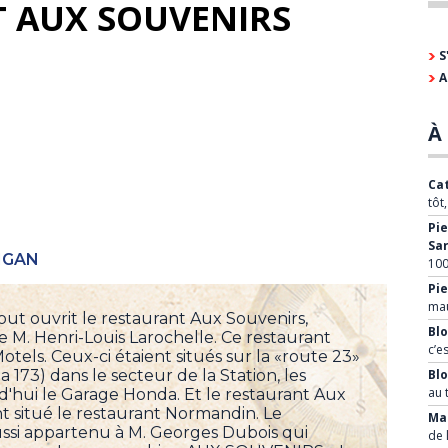
T AUX SOUVENIRS
S
A
À 
Cat
tôt
Pie
Sa
IGAN
100
Pie
mau
out ouvrit le restaurant Aux Souvenirs,
Blo
 M. Henri-Louis Larochelle. Ce restaurant
c’e
otels. Ceux-ci étaient situés sur la «route 23»
 173) dans le secteur de la Station, les
Bl
au 
d'hui le Garage Honda. Et le restaurant Aux
t situé le restaurant Normandin. Le
Mar
ussi appartenu à M. Georges Dubois qui
de 