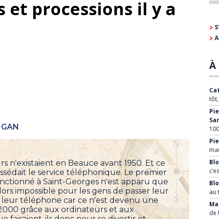
 et processions il y a
S
A
À 
Cat
tôt
Pie
Sa
IGAN
100
Pie
mau
Blo
eurs n'existaient en Beauce avant 1950. Et ce
c’e
ssédait le service téléphonique. Le premier
fonctionné à Saint-Georges n'est apparu que
Bl
alors impossible pour les gens de passer leur
au 
r leur téléphone car ce n'est devenu une
Mar
2000 grâce aux ordinateurs et aux
de 
e faisaient-ils donc pour se divertir et