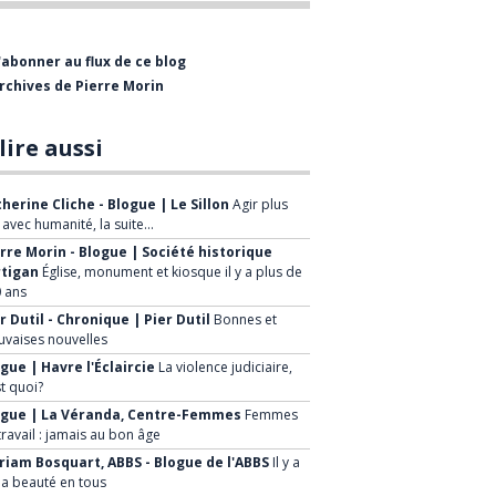
bientôt visiter le Musée de
l'Entrepreneurship Beauceron qui est
'abonner au flux de ce blog
présentement en restructuration.
rchives de Pierre Morin
La mission de la Société Historique est
de :
lire aussi
Faire connaître le patrimoine
herine Cliche - Blogue | Le Sillon
Agir plus
historique régional
, avec humanité, la suite…
rre Morin - Blogue | Société historique
Mettre en valeur le patrimoine de
rtigan
Église, monument et kiosque il y a plus de
la ville et de ses environs
 ans
Sensibiliser la population à la
r Dutil - Chronique | Pier Dutil
Bonnes et
vaises nouvelles
sauvegarde de notre patrimoine
gue | Havre l'Éclaircie
La violence judiciaire,
Développer de nouveaux projets à
st quoi?
caractère historique, faire
ogue | La Véranda, Centre-Femmes
Femmes
travail : jamais au bon âge
connaître à la population les
iam Bosquart, ABBS - Blogue de l'ABBS
Il y a
avantages économiques et
la beauté en tous