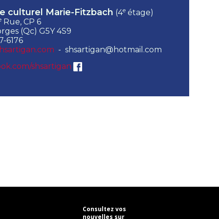
e
e culturel Marie-Fitzbach
(4
étage)
e
Rue, CP 6
rges (Qc) G5Y 4S9
7-6176
hsartigan.com
- shsartigan@hotmail.com
ok.com/shsartigan
Consultez vos
nouvelles sur