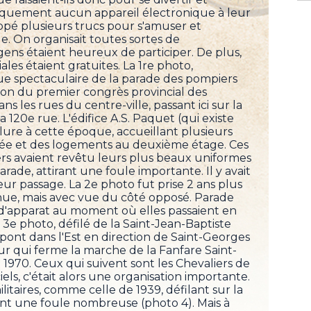
atiquement aucun appareil électronique à leur
oppé plusieurs trucs pour s'amuser et
le. On organisait toutes sortes de
gens étaient heureux de participer. De plus,
iales étaient gratuites. La 1re photo,
ue spectaculaire de la parade des pompiers
ion du premier congrès provincial des
ns les rues du centre-ville, passant ici sur la
a 120e rue. L'édifice A.S. Paquet (qui existe
llure à cette époque, accueillant plusieurs
e et des logements au deuxième étage. Ces
rs avaient revêtu leurs plus beaux uniformes
ade, attirant une foule importante. Il y avait
ur passage. La 2e photo fut prise 2 ans plus
nue, mais avec vue du côté opposé. Parade
e d'apparat au moment où elles passaient en
a 3e photo, défilé de la Saint-Jean-Baptiste
pont dans l'Est en direction de Saint-Georges
ur qui ferme la marche de la Fanfare Saint-
 1970. Ceux qui suivent sont les Chevaliers de
els, c'était alors une organisation importante.
taires, comme celle de 1939, défilant sur la
ant une foule nombreuse (photo 4). Mais à