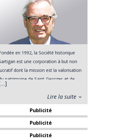
Fondée en 1992, la Société historique
Sartigan est une corporation à but non
lucratif dont la mission est la valorisation
du patrimoine de Saint-Georges et de
[…]
ses environs. Elle a vu le jour à la suite
Lire la suite
d'une rencontre entre divers intervenants
du milieu touristique de Saint-Georges,
Publicité
rencontre qui s'est déroulée dans le
Publicité
cadre du Forum Urbain de l'automne
1991. De plus, le grand public pourra
Publicité