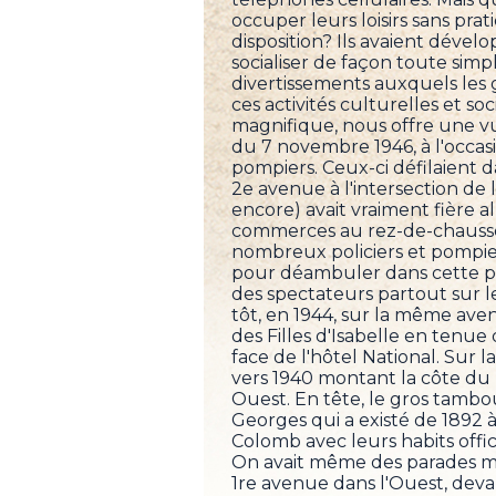
occuper leurs loisirs sans pr
disposition? Ils avaient dével
socialiser de façon toute simp
divertissements auxquels les 
ces activités culturelles et soc
magnifique, nous offre une v
du 7 novembre 1946, à l'occas
pompiers. Ceux-ci défilaient da
2e avenue à l'intersection de l
encore) avait vraiment fière a
commerces au rez-de-chaussé
nombreux policiers et pompie
pour déambuler dans cette par
des spectateurs partout sur le
tôt, en 1944, sur la même ave
des Filles d'Isabelle en tenu
face de l'hôtel National. Sur l
vers 1940 montant la côte du 
Ouest. En tête, le gros tambo
Georges qui a existé de 1892 à
Colomb avec leurs habits offici
On avait même des parades mili
1re avenue dans l'Ouest, dev