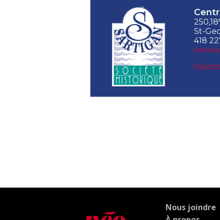
Centr
250,18
St-Geo
418 22
www.s
facebo
Nous joindre
À propos