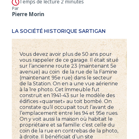
Temps de lecture 2 minutes
Par
Pierre Morin
LA SOCIÉTÉ HISTORIQUE SARTIGAN
Vous devez avoir plus de 50 ans pour
vous rappeler de ce garage. Il était situé
sur l’ancienne route 23 (maintenant 5e
avenue) au coin de la rue de la Famine
(maintenant 95e rue) dans le secteur
de la Station. On en a une vue aérienne
à la 1re photo. Cet immeuble fut
construit en 1941-43 sur le modèle des
édifices «quanset» au toit bombé. On
constate qu’il occupait tout l’avant de
l’emplacement entre les 94 et 95e rues.
On y voit aussi la maison où habitait le
propriétaire et sa famille: c’est celle du
coin de la rue en contrebas de la photo,
à droite. Il bénéficiait d’un site