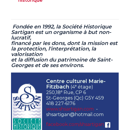
historique
Fondée en 1992, la Société Historique
Sartigan est un organisme à but non-
lucratif,
financé par les dons, dont la mission est
la protection, l'interprétation, la
valorisation
et la diffusion du patrimoine de Saint-
Georges et de ses environs.
Centre culturel Marie-
e
Fitzbach
(4
étage)
e
250,18
Rue, CP 6
St-Georges (Qc) G5Y 4S9
418 227-6176
www.shsartigan.com
-
shsartigan@hotmail.com
facebook.com/shsartigan