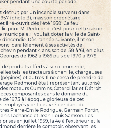
aker pendant une courte période.
 détruit par un incendie survenu dans
957 (photo 3), mais son propriétaire
t il ré-ouvrit dès l'été 1958. Ce feu
c pour M. Redmond: c'est pour cette raison
e municipale, il voulait doter la ville de Saint-
d'incendie. Dès l'année suivante, il fit son
onc, parallèlement à ses activités de
hevin pendant 4 ans, soit de '58 à '61, en plus
-Georges de 1962 à 1966 puis de 1970 à 1979.
il de produits offerts à son commerce,
elles tels les tracteurs à chenille, chargeuses
 (pépines) et autres. Il ne cessa de prendre de
e Garage Redmond était représentant autorisé
n des moteurs Cummins, Caterpillar et Détroit
 pièces composantes dans le domaine du
 de 1973 à l'époque glorieuse de cet
s employés y ont oeuvré pendant de
res Pierre-Émile Rodrigue, Germain Fortin,
enis Lachance et Jean-Louis Samson. Les
rises en juillet 1959, la 4e à l'extérieur et la
 Redmond derrière le comptoir, observant les