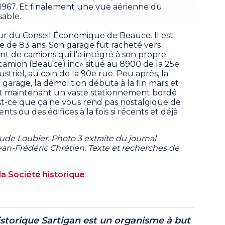
e 1967. Et finalement une vue aérienne du
sable.
r du Conseil Économique de Beauce. Il est
ge de 83 ans. Son garage fut racheté vers
 de camions qui l'a intégré à son propre
camion (Beauce) inc» situé au 8900 de la 25e
striel, au coin de la 90e rue. Peu après, la
en garage, la démolition débuta à la fin mars et
'est maintenant un vaste stationnement bordé
st-ce que ça ne vous rend pas nostalgique de
 ou des édifices à la fois si récents et déjà
aude Loubier. Photo 3 extraite du journal
Jean-Frédéric Chrétien. Texte et recherches de
la Société historique
istorique Sartigan est un organisme à but