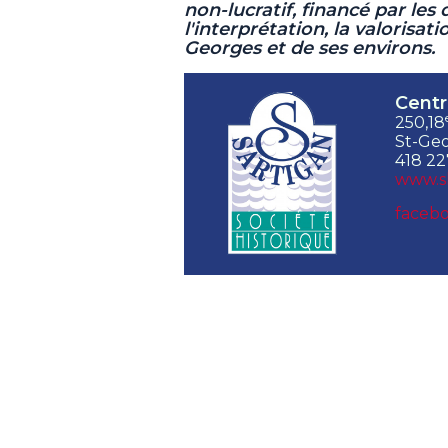
non-lucratif,
financé par les 
l'interprétation, la valorisat
Georges et de ses environs.
Centr
250,18
St-Geo
418 22
www.s
facebo