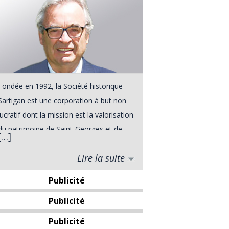
Fondée en 1992, la Société historique
Sartigan est une corporation à but non
lucratif dont la mission est la valorisation
du patrimoine de Saint-Georges et de
[…]
ses environs. Elle a vu le jour à la suite
Lire la suite
d'une rencontre entre divers intervenants
du milieu touristique de Saint-Georges,
Publicité
rencontre qui s'est déroulée dans le
Publicité
cadre du Forum Urbain de l'automne
1991. De plus, le grand public pourra
Publicité