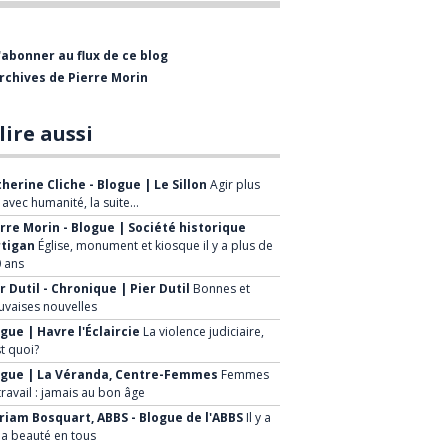
bientôt visiter le Musée de
l'Entrepreneurship Beauceron qui est
'abonner au flux de ce blog
présentement en restructuration.
rchives de Pierre Morin
La mission de la Société Historique est
de :
lire aussi
Faire connaître le patrimoine
herine Cliche - Blogue | Le Sillon
Agir plus
historique régional
, avec humanité, la suite…
rre Morin - Blogue | Société historique
Mettre en valeur le patrimoine de
rtigan
Église, monument et kiosque il y a plus de
la ville et de ses environs
 ans
Sensibiliser la population à la
r Dutil - Chronique | Pier Dutil
Bonnes et
vaises nouvelles
sauvegarde de notre patrimoine
gue | Havre l'Éclaircie
La violence judiciaire,
Développer de nouveaux projets à
st quoi?
caractère historique, faire
ogue | La Véranda, Centre-Femmes
Femmes
travail : jamais au bon âge
connaître à la population les
iam Bosquart, ABBS - Blogue de l'ABBS
Il y a
avantages économiques et
la beauté en tous