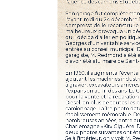
l'agence des camions Studeb
Son garage fut complètement
l'avant-midi du 24 décembre 1
s'empressa de le reconstruire e
malheureux provoqua un décli
qu'il décida d'aller en politiqu
Georges d'un véritable service 
entrée au conseil municipal. D
garagiste, M. Redmond a été éc
d'avoir été élu maire de Saint
En 1960, il augmenta l'éventa
ajoutant les machines industri
à gravier, excavateurs arrières
l'expansion au fil des ans. L
pour la vente et la réparatio
Diesel, en plus de toutes les
camionnage. La 1re photo date
établissement mémorable. De
nombreuses années, entre aut
Charlemagne «Kit» Giguère, D
deux photos suivantes ont été p
5e à l'intérieur, on y voit M.