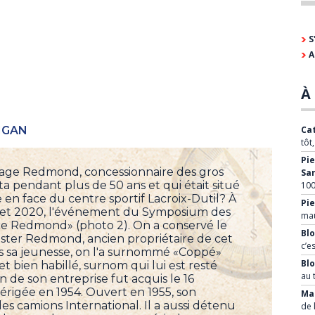
S
A
À 
IGAN
Cat
tôt
Pie
age Redmond, concessionnaire des gros
Sa
ta pendant plus de 50 ans et qui était situé
100
e en face du centre sportif Lacroix-Dutil? À
Pie
7 et 2020, l'événement du Symposium des
mau
ace Redmond» (photo 2). On a conservé le
Blo
ster Redmond, ancien propriétaire de cet
c’e
 sa jeunesse, on l'a surnommé «Coppé»
Bl
 et bien habillé, surnom qui lui est resté
au 
n de son entreprise fut acquis le 16
 érigée en 1954. Ouvert en 1955, son
Mar
es camions International. Il a aussi détenu
de 