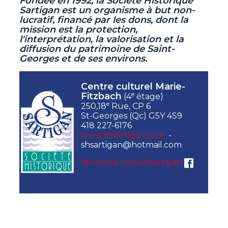
Fondée en 1992, la Société Historique
Sartigan est un organisme à but non-
lucratif,
financé par les dons, dont la
mission est la protection,
l'interprétation, la valorisation et la
diffusion du patrimoine de Saint-
Georges et de ses environs.
Centre culturel Marie-
e
Fitzbach
(4
étage)
e
250,18
Rue, CP 6
St-Georges (Qc) G5Y 4S9
418 227-6176
www.shsartigan.com
-
shsartigan@hotmail.com
facebook.com/shsartigan