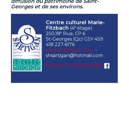
diffusion du patrimoine de Saint-
Georges et de ses environs.
Centre culturel Marie-
e
Fitzbach
(4
étage)
e
250,18
Rue, CP 6
St-Georges (Qc) G5Y 4S9
418 227-6176
www.shsartigan.com
-
shsartigan@hotmail.com
facebook.com/shsartigan