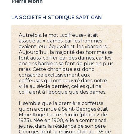
Pierre Morin
LA SOCIÉTÉ HISTORIQUE SARTIGAN
Autrefois, le mot «coiffeuse» était
associé aux dames, car les hommes
avaient leur équivalent: les «barbiers».
Aujourd'hui, la majorité des hommes se
font aussi coiffer par des dames, car les
anciens barbiers se font de plus en plus
rares. Cette chronique est donc
consacrée exclusivement aux
coiffeuses qui ont oeuvré dans notre
ville au siècle dernier, celles qui ne
coiffaient à l'époque que des dames.
Il semble que la première coiffeuse
qu'on a connue à Saint-Georges était
Mme Ange-Laure Poulin (photo 2 de
1935). Née en 1900, elle a commencé
jeune, dans la résidence de son père
Georges dont la maison était au 135 de