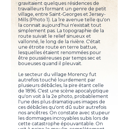
gravitaient quelques résidences de
travailleurs formant un genre de petit
village, entre Saint-Georges et Jersey-
Mills (Photo 1). La 1re avenue telle qu'on
la connait aujourd'hui n'existait tout
simplement pas. La topographie de la
route suivait le relief sinueux et
vallonné, le long de la rivière. C'était
une étroite route en terre battue,
lesquelles étaient renommées pour
être poussiéreuses par temps sec et
boueuses quand il pleuvait.
Le secteur du village Morency fut
autrefois touché lourdement par
plusieurs débâcles, la pire étant celle
de 1896. C'est une scène apocalyptique
qu'on voit à la 2e photo, probablement
l'une des plus dramatiques images de
ces débâcles qu'ont dû subir autrefois
nos ancêtres. On constate avec stupeur
les dommages incroyables subis lors de
cette catastrophe épouvantable. On