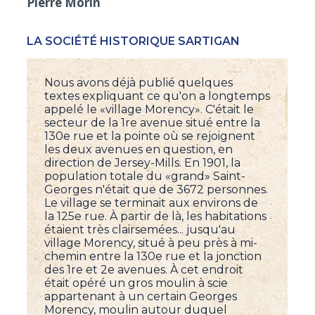
Pierre Morin
LA SOCIÉTÉ HISTORIQUE SARTIGAN
Nous avons déjà publié quelques
textes expliquant ce qu'on a longtemps
appelé le «village Morency». C'était le
secteur de la 1re avenue situé entre la
130e rue et la pointe où se rejoignent
les deux avenues en question, en
direction de Jersey-Mills. En 1901, la
population totale du «grand» Saint-
Georges n'était que de 3672 personnes.
Le village se terminait aux environs de
la 125e rue. À partir de là, les habitations
étaient très clairsemées... jusqu'au
village Morency, situé à peu près à mi-
chemin entre la 130e rue et la jonction
des 1re et 2e avenues. À cet endroit
était opéré un gros moulin à scie
appartenant à un certain Georges
Morency, moulin autour duquel