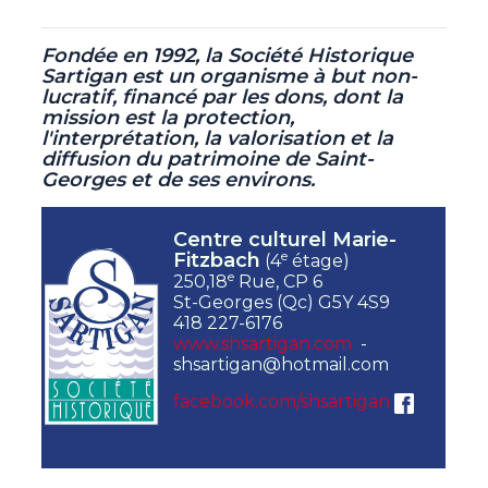
Fondée en 1992, la Société Historique
Sartigan est un organisme à but non-
lucratif,
financé par les dons, dont la
mission est la protection,
l'interprétation, la valorisation et la
diffusion du patrimoine de Saint-
Georges et de ses environs.
Centre culturel Marie-
e
Fitzbach
(4
étage)
e
250,18
Rue, CP 6
St-Georges (Qc) G5Y 4S9
418 227-6176
www.shsartigan.com
-
shsartigan@hotmail.com
facebook.com/shsartigan