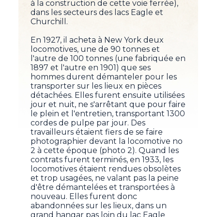
à la construction de cette voie ferrée),
dans les secteurs des lacs Eagle et
Churchill.
En 1927, il acheta à New York deux
locomotives, une de 90 tonnes et
l'autre de 100 tonnes (une fabriquée en
1897 et l'autre en 1901) que ses
hommes durent démanteler pour les
transporter sur les lieux en pièces
détachées. Elles furent ensuite utilisées
jour et nuit, ne s'arrêtant que pour faire
le plein et l'entretien, transportant 1300
cordes de pulpe par jour. Des
travailleurs étaient fiers de se faire
photographier devant la locomotive no
2 à cette époque (photo 2). Quand les
contrats furent terminés, en 1933, les
locomotives étaient rendues obsolètes
et trop usagées, ne valant pas la peine
d'être démantelées et transportées à
nouveau. Elles furent donc
abandonnées sur les lieux, dans un
grand hangar pas loin du lac Eagle