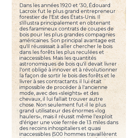
Dans les années 1920 et '30, Édouard
Lacroix fut le plus grand entrepreneur
forestier de l'Est des États-Unis. Il
s'illustra principalement en obtenant
des faramineux contrats de coupes de
bois pour les plus grandes compagnies
américaines. Son principal avantage est
qu'il réussissait à aller chercher le bois
dans les forêts les plus reculées et
inaccessibles. Mais les quantités
astronomiques de bois qu'il devait livrer
l'ont obligé à innover et à révolutionner
la façon de sortir le bois des forêts et le
livrer à ses contractants. il lui était
impossible de procéder à l'ancienne
mode, avec des «sleights» et des
chevaux, il lui fallait trouver autre
chose. Non seulement fut-il le plus
grand utilisateur des énormes «log
haulers», mais il réussit même l'exploit
d'ériger une voie ferrée de 13 miles dans
des recoins inhospitaliers et quasi
inaccessibles (500 hommes travaillèrent