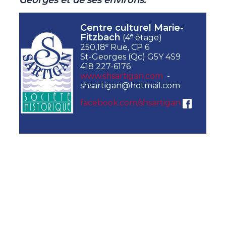
Georges et de ses environs.
Centre culturel Marie-
e
Fitzbach
(4
étage)
e
250,18
Rue, CP 6
St-Georges (Qc) G5Y 4S9
418 227-6176
www.shsartigan.com
-
shsartigan@hotmail.com
facebook.com/shsartigan