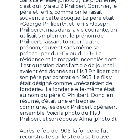
dans La Presse (photo 2). Le problème,
c'est qu'il y a eu 2 Philibert Gonthier, le
père et le fils, comme on le faisait
souvent à cette époque. Le père était
«George Philibert», et le fils «Joseph
Philibert», mais dans la vie courante, on
utilisait simplement le prénom de
Philibert, laissant tomber l'autre
prénom, souvent sans même se
préoccuper du «G» ou du «J». La
résidence et le magasin incendiés dont
il est question dans l'article de journal
avaient été donnés au fils J Philibert par
son père par contrat en 1903. Le fils y
était désigné comme «mécanicien de
fonderie». La fonderie elle-même était
au nom du père G Philibert. Donc, en
résumé, c'était une entreprise
commune, les deux Philibert opéraient
ensemble. Voici la photo du fils J
Philibert et son épouse Alma (photo 3).
Après le feu de 1906, la fonderie fut
reconstruite sur le site où se trouve