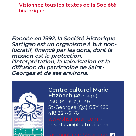
Visionnez tous les textes de la Société
historique
Fondée en 1992, la Société Historique
Sartigan est un organisme à but non-
lucratif,
financé par les dons, dont la
mission est la protection,
l'interprétation, la valorisation et la
diffusion du patrimoine de Saint-
Georges et de ses environs.
Centre culturel Marie-
e
Fitzbach
(4
étage)
e
250,18
Rue, CP 6
St-Georges (Qc) G5Y 4S9
418 227-6176
www.shsartigan.com
-
shsartigan@hotmail.com
facebook.com/shsartigan