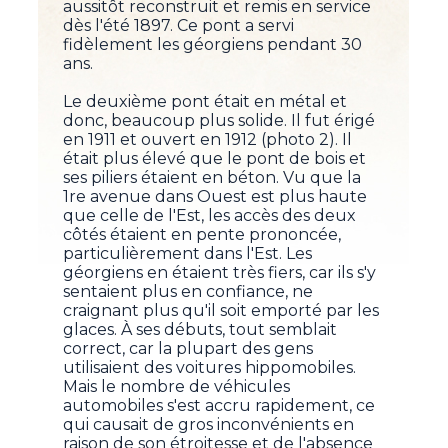
aussitôt reconstruit et remis en service
dès l'été 1897. Ce pont a servi
fidèlement les géorgiens pendant 30
ans.
Le deuxième pont était en métal et
donc, beaucoup plus solide. Il fut érigé
en 1911 et ouvert en 1912 (photo 2). Il
était plus élevé que le pont de bois et
ses piliers étaient en béton. Vu que la
1re avenue dans Ouest est plus haute
que celle de l'Est, les accès des deux
côtés étaient en pente prononcée,
particulièrement dans l'Est. Les
géorgiens en étaient très fiers, car ils s'y
sentaient plus en confiance, ne
craignant plus qu'il soit emporté par les
glaces. À ses débuts, tout semblait
correct, car la plupart des gens
utilisaient des voitures hippomobiles.
Mais le nombre de véhicules
automobiles s'est accru rapidement, ce
qui causait de gros inconvénients en
raison de son étroitesse et de l'absence