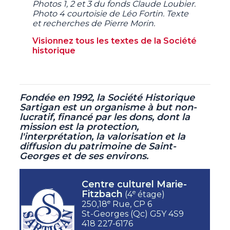
Photos 1, 2 et 3 du fonds Claude Loubier.
Photo 4 courtoisie de Léo Fortin. Texte
et recherches de Pierre Morin.
Visionnez tous les textes de la Société
historique
Fondée en 1992, la Société Historique
Sartigan est un organisme à but non-
lucratif,
financé par les dons, dont la
mission est la protection,
l'interprétation, la valorisation et la
diffusion du patrimoine de Saint-
Georges et de ses environs.
Centre culturel Marie-
e
Fitzbach
(4
étage)
e
250,18
Rue, CP 6
St-Georges (Qc) G5Y 4S9
418 227-6176