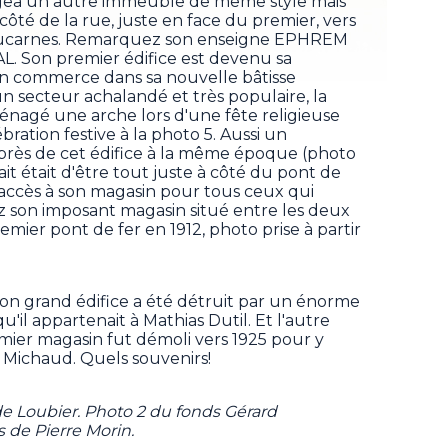
 érigea un autre immeuble de même style mais
 côté de la rue, juste en face du premier, vers
inq lucarnes. Remarquez son enseigne EPHREM
on premier édifice est devenu sa
on commerce dans sa nouvelle bâtisse
un secteur achalandé et très populaire, la
énagé une arche lors d'une fête religieuse
bration festive à la photo 5. Aussi un
rès de cet édifice à la même époque (photo
ait était d'être tout juste à côté du pont de
l'accès à son magasin pour tous ceux qui
yez son imposant magasin situé entre les deux
emier pont de fer en 1912, photo prise à partir
on grand édifice a été détruit par un énorme
 qu'il appartenait à Mathias Dutil. Et l'autre
ier magasin fut démoli vers 1925 pour y
 Michaud. Quels souvenirs!
de Loubier. Photo 2 du fonds Gérard
s de Pierre Morin.