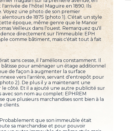
premier magasin sur la première avenue, en
t l'arrivée de l'hôtel Maguire en 1890. Ils
tre. Voyez une photo de son premier
entours de 1875 (photo 1). C'était un style
cette époque, même genre que le Manoir
omas Veilleux dans l'ouest. Remarquez qu'il
évidence directement sur l'immeuble: EPH
 comme bâtiment, mais c'était tout à fait
 sans cesse, il l'améliora constamment. Il
 bâtisse pour aménager un étage additionnel
nue de façon à augmenter la surface
nnexe vers l'arrière, servant d'entrepôt pour
hoto 2). De plus il y a maintenant une
le côté. Et il a ajouté une autre publicité sur
 fois avec son nom au complet: EPHREM
 que plusieurs marchandises sont bien à la
 clients.
. Probablement que son immeuble était
toute sa marchandise et pour pouvoir