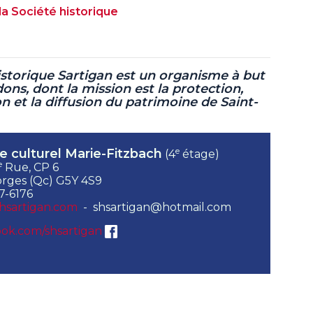
la Société historique
istorique Sartigan est un organisme à but
dons, dont la mission est la protection,
ion et la diffusion du patrimoine de Saint-
e
e culturel Marie-Fitzbach
(4
étage)
e
Rue, CP 6
rges (Qc) G5Y 4S9
7-6176
hsartigan.com
- shsartigan@hotmail.com
ok.com/shsartigan