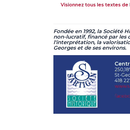
Visionnez tous les textes de 
Fondée en 1992, la Société H
non-lucratif,
financé par les 
l'interprétation, la valorisat
Georges et de ses environs.
Centr
250,18
St-Geo
418 22
www.s
facebo