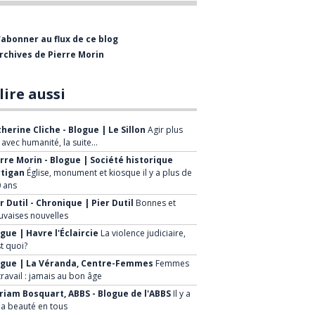
bientôt visiter le Musée de
l'Entrepreneurship Beauceron qui est
'abonner au flux de ce blog
présentement en restructuration.
rchives de Pierre Morin
La mission de la Société Historique est
de :
lire aussi
Faire connaître le patrimoine
herine Cliche - Blogue | Le Sillon
Agir plus
historique régional
, avec humanité, la suite…
rre Morin - Blogue | Société historique
Mettre en valeur le patrimoine de
rtigan
Église, monument et kiosque il y a plus de
la ville et de ses environs
 ans
Sensibiliser la population à la
r Dutil - Chronique | Pier Dutil
Bonnes et
vaises nouvelles
sauvegarde de notre patrimoine
gue | Havre l'Éclaircie
La violence judiciaire,
Développer de nouveaux projets à
st quoi?
caractère historique, faire
ogue | La Véranda, Centre-Femmes
Femmes
travail : jamais au bon âge
connaître à la population les
iam Bosquart, ABBS - Blogue de l'ABBS
Il y a
avantages économiques et
la beauté en tous