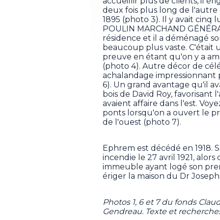
accueillir plus de clients, il
deux fois plus long de l'autre
1895 (photo 3). Il y avait c
POULIN MARCHAND GÉNÉRAL. S
résidence et il a déménagé s
beaucoup plus vaste. C'était 
preuve en étant qu'on y a am
(photo 4). Autre décor de célé
achalandage impressionnant p
6). Un grand avantage qu'il av
bois de David Roy, favorisant 
avaient affaire dans l'est. Vo
ponts lorsqu'on a ouvert le pr
de l'ouest (photo 7).
Ephrem est décédé en 1918. S
incendie le 27 avril 1921, alors
immeuble ayant logé son prem
ériger la maison du Dr Joseph
Photos 1, 6 et 7 du fonds Clau
Gendreau. Texte et recherche