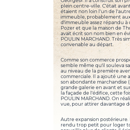
Georges». Il a construit son 
plein centre-ville. C'était avan
étaient non loin l'un de l'au
immeuble, probablement aux al
d'immeuble assez répandu à 
Pozer et que la maison de Th
avait écrit son nom bien en 
POULIN MARCHAND. Très simple
convenable au départ.
Comme son commerce prospérait
semble même qu'il souleva sa
au niveau de la première ave
commerciale. Il a ajouté une a
son abondante marchandise (p
grande galerie en avant et sur 
la façade de l'édifice, cette
POULIN MARCHAND. On réalise
vue, pour attirer davantage de
Autre expansion postérieure
rendu trop petit pour loger 