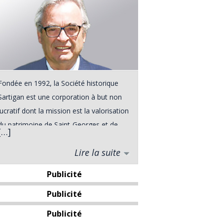
Fondée en 1992, la Société historique
Sartigan est une corporation à but non
lucratif dont la mission est la valorisation
du patrimoine de Saint-Georges et de
[…]
ses environs. Elle a vu le jour à la suite
Lire la suite
d'une rencontre entre divers intervenants
du milieu touristique de Saint-Georges,
Publicité
rencontre qui s'est déroulée dans le
Publicité
cadre du Forum Urbain de l'automne
1991. De plus, le grand public pourra
Publicité