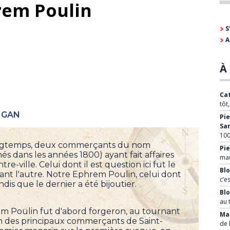
em Poulin
S
A
À 
Cat
tôt
IGAN
Pie
Sa
100
ès longtemps, deux commerçants du nom
Pie
s dans les années 1800) ayant fait affaires
mau
e-ville. Celui dont il est question ici fut le
Blo
vant l'autre. Notre Ephrem Poulin, celui dont
c’e
ndis que le dernier a été bijoutier.
Bl
au 
rem Poulin fut d'abord forgeron, au tournant
Mar
un des principaux commerçants de Saint-
de 