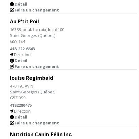
Détail
Faire un changement
Au P'tit Poil
16388, boul. Lacroix, local 100
Saint-Georges
(
Québec
)
G5Y 1S4
418-222-6643
Direction
Détail
Faire un changement
louise Regimbald
470 19E Av N
Saint-Georges
(
Québec
)
G5Z 0S9
4182280475
Direction
Détail
Faire un changement
Nutrition Canin-Félin Inc.