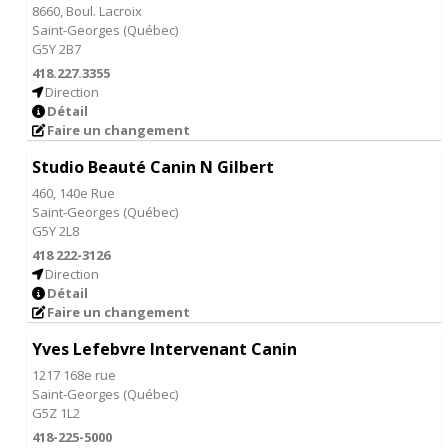
8660, Boul. Lacroix
Saint-Georges
(
Québec
)
G5Y 2B7
418.227.3355
Direction
Détail
Faire un changement
Studio Beauté Canin N Gilbert
460, 140e Rue
Saint-Georges
(
Québec
)
G5Y 2L8
418 222-3126
Direction
Détail
Faire un changement
Yves Lefebvre Intervenant Canin
1217 168e rue
Saint-Georges
(
Québec
)
G5Z 1L2
418-225-5000