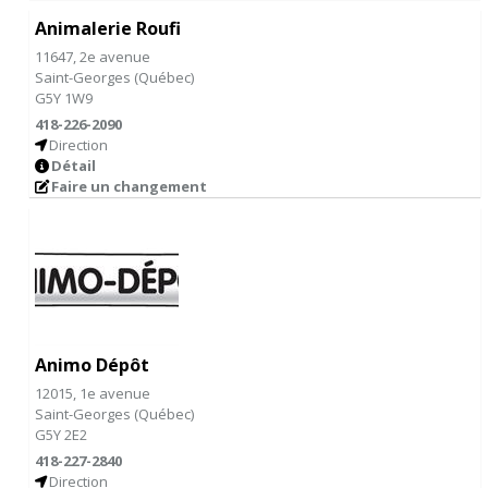
Animalerie Roufi
11647, 2e avenue
Saint-Georges
(
Québec
)
G5Y 1W9
418-226-2090
Direction
Détail
Faire un changement
Animo Dépôt
12015, 1e avenue
Saint-Georges
(
Québec
)
G5Y 2E2
418-227-2840
Direction