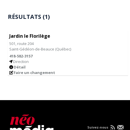
RÉSULTATS (1)
Jardin le Florilège
501, route 204
Saint-Gédéon-de-Beauce
(
Québec
)
418-582-3157
Direction
Détail
Faire un changement
Suivez-nous