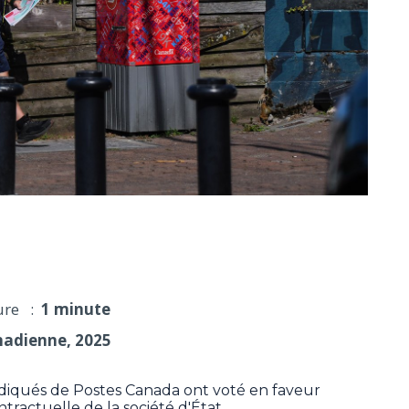
nada votent pour rejeter la dernière offre
ure :
1 minute
nadienne, 2025
diqués de Postes Canada ont voté en faveur
ntractuelle de la société d'État.