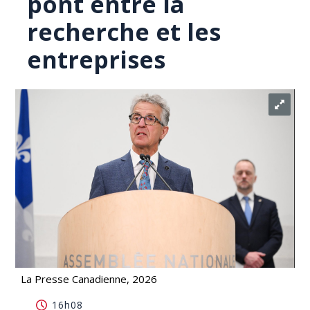
pont entre la
recherche et les
entreprises
La Presse Canadienne, 2026
Axelys reçoit un autre 20 M$ pour faire le pont
16h08
entre la recherche et les entreprises