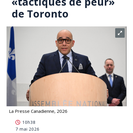
«tactiques de peur»
de Toronto
La Presse Canadienne, 2026
Banque de la défense: Québec dénonce les
10h38
«tactiques de peur» de Toronto
7 mai 2026