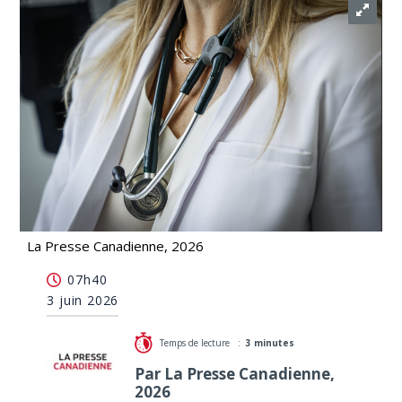
La Presse Canadienne, 2026
Cancer du pancréas: un médicament améliorerait la
07h40
survie des patients
3 juin 2026
Temps de lecture :
3 minutes
Par La Presse Canadienne,
2026