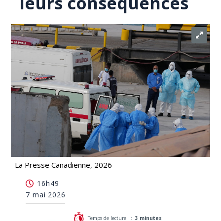
leurs conséquences
La Presse Canadienne, 2026
Ce qu'il faut savoir sur les hantavirus et leurs
16h49
conséquences
7 mai 2026
Temps de lecture :
3 minutes