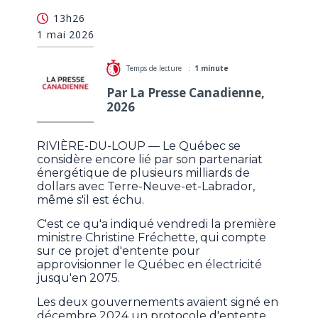
Churchill Falls: Fréchette ne tiendra pas compte de
13h26
l'échéance de l'entente
1 mai 2026
Temps de lecture :
1 minute
Par La Presse Canadienne,
2026
RIVIÈRE-DU-LOUP — Le Québec se
considère encore lié par son partenariat
énergétique de plusieurs milliards de
dollars avec Terre-Neuve-et-Labrador,
même s'il est échu.
C'est ce qu'a indiqué vendredi la première
ministre Christine Fréchette, qui compte
sur ce projet d'entente pour
approvisionner le Québec en électricité
jusqu'en 2075.
Les deux gouvernements avaient signé en
décembre 2024 un protocole d'entente