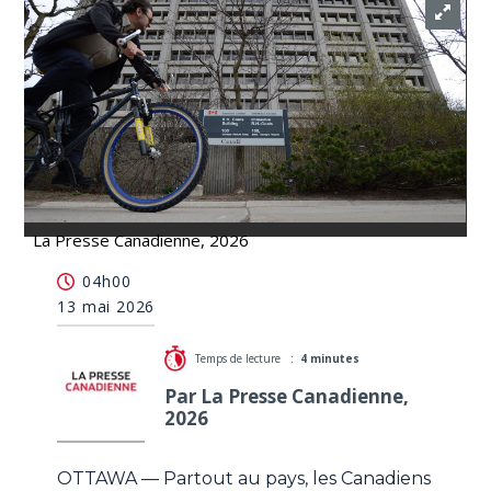
La Presse Canadienne, 2026
Controverses et conséquences: Cinq choses à
04h00
savoir sur le recensement
13 mai 2026
Temps de lecture :
4 minutes
Par La Presse Canadienne,
2026
OTTAWA — Partout au pays, les Canadiens