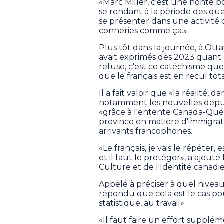
«Marc Miller, c'est une honte 
se rendant à la période des ques
se présenter dans une activité 
conneries comme ça.»
Plus tôt dans la journée, à Otta
avait exprimés dès 2023 quant 
refuse, c'est ce catéchisme que
que le français est en recul total
Il a fait valoir que «la réalité, 
notamment les nouvelles depuis 
«grâce à l'entente Canada-Québ
province en matière d'immigra
arrivants francophones.
«Le français, je vais le répéte
et il faut le protéger», a ajouté
Culture et de l'Identité canadi
Appelé à préciser à quel niveau 
répondu que cela est le cas pou
statistique, au travail».
«Il faut faire un effort suppléme