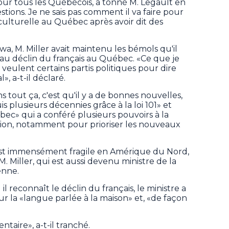
pour tous les Québécois, a tonné M. Legault en
tions. Je ne sais pas comment il va faire pour
culturelle au Québec après avoir dit des
wa, M. Miller avait maintenu les bémols qu'il
au déclin du français au Québec. «Ce que je
 veulent certains partis politiques pour dire
», a-t-il déclaré.
dans tout ça, c'est qu'il y a de bonnes nouvelles,
plusieurs décennies grâce à la loi 101» et
ec» qui a conféré plusieurs pouvoirs à la
tion, notamment pour prioriser les nouveaux
r, est immensément fragile en Amérique du Nord,
 M. Miller, qui est aussi devenu ministre de la
enne.
il reconnaît le déclin du français, le ministre a
r la «langue parlée à la maison» et, «de façon
ntaire», a-t-il tranché.