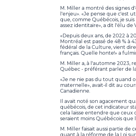
M. Miller a montré des signes d'
l'enjeu». «Je pense que c'est uti
que, comme Québécois, je suis
assez identitaire», a dit l'élu
«Depuis deux ans, de 2022 à 2
Montréal est passé de 48 % à 43 
fédéral de la Culture, vient dir
français. Quelle honte!» a fulm
M. Miller a, à l'automne 2023, r
Québec - préférant parler de l
«Je ne nie pas du tout quand 
maternelle», avait-il dit au co
Canadienne.
Il avait noté son agacement quan
québécois, de cet indicateur sta
cela laisse entendre que ceux qu
seraient moins Québécois que l
M. Miller faisait aussi partie de
quant à la réforme de la Loi sur