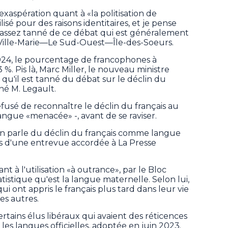
exaspération quant à «la politisation de
lisé pour des raisons identitaires, et je pense
 assez tanné de ce débat qui est généralement
 de Ville-Marie—Le Sud-Ouest—Île-des-Soeurs.
024, le pourcentage de francophones à
%. Pis là, Marc Miller, le nouveau ministre
e qu'il est tanné du débat sur le déclin du
iné M. Legault.
efusé de reconnaître le déclin du français au
angue «menacée» -, avant de se raviser.
on parle du déclin du français comme langue
urs d'une entrevue accordée à La Presse
t à l'utilisation «à outrance», par le Bloc
tistique qu'est la langue maternelle. Selon lui,
i ont appris le français plus tard dans leur vie
es autres.
 certains élus libéraux qui avaient des réticences
 les langues officielles, adoptée en juin 2023.