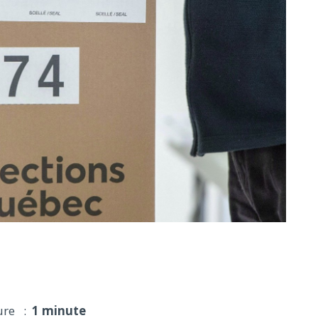
ection partielle lundi dans Arthabaska
ure :
1 minute