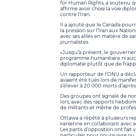
for Human Rights, a soutenu qu’
affirme avoir choisi la voie dip
contre l’Iran.
Il a ajouté que le Canada pourra
la pression sur l’Iran aux Nati
avec ses alliés en matière de sa
journalistes.
«Jusqu’à présent, le gouverne
programme humanitaire ni aucun
diplomatie plutôt que de frappes 
Un rapporteur de l’ONU a décla
avaient été tués lors de manifes
s’élever à 20 000 morts d’après
Des groupes ont signalé de no
lors, avec des rapports hebdoma
de militants et même de profess
Ottawa a répété à plusieurs repr
iranienne en collaborant avec se
Les partis d’opposition ont fait 
particulier pour poursuivre ou 