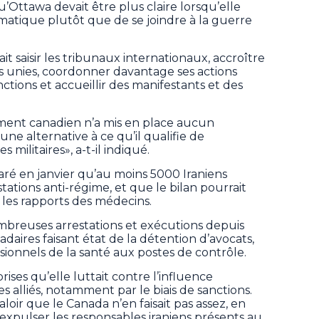
Ottawa devait être plus claire lorsqu’elle
lomatique plutôt que de se joindre à la guerre
it saisir les tribunaux internationaux, accroître
ons unies, coordonner davantage ses actions
nctions et accueillir des manifestants et des
ment canadien n’a mis en place aucun
e alternative à ce qu’il qualifie de
militaires», a-t-il indiqué.
ré en janvier qu’au moins 5000 Iraniens
tations anti-régime, et que le bilan pourrait
 les rapports des médecins.
mbreuses arrestations et exécutions depuis
daires faisant état de la détention d’avocats,
ionnels de la santé aux postes de contrôle.
ises qu’elle luttait contre l’influence
s alliés, notamment par le biais de sanctions.
valoir que le Canada n’en faisait pas assez, en
expulser les responsables iraniens présents au