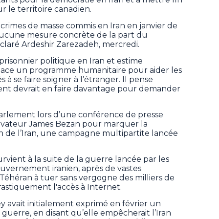
r le territoire canadien.
crimes de masse commis en Iran en janvier de
aucune mesure concrète de la part du
laré Ardeshir Zarezadeh, mercredi.
prisonnier politique en Iran et estime
lace un programme humanitaire pour aider les
 à se faire soigner à l’étranger. Il pense
t devrait en faire davantage pour demander
u Parlement lors d’une conférence de presse
ervateur James Bezan pour marquer la
on de l’Iran, une campagne multipartite lancée
ient à la suite de la guerre lancée par les
gouvernement iranien, après de vastes
 Téhéran à tuer sans vergogne des milliers de
rastiquement l'accès à Internet.
 avait initialement exprimé en février un
guerre, en disant qu’elle empêcherait l’Iran