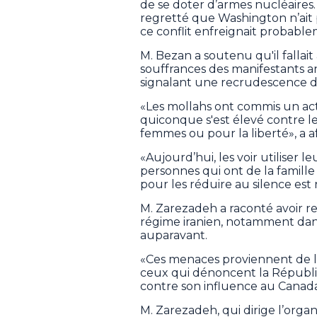
de se doter d’armes nucléaires. 
regretté que Washington n’ait 
ce conflit enfreignait probablem
M. Bezan a soutenu qu'il fallai
souffrances des manifestants an
signalant une recrudescence d
«Les mollahs ont commis un act
quiconque s'est élevé contre le
femmes ou pour la liberté», a 
«Aujourd’hui, les voir utiliser 
personnes qui ont de la famille 
pour les réduire au silence est 
M. Zarezadeh a raconté avoir r
régime iranien, notamment dans
auparavant.
«Ces menaces proviennent de la
ceux qui dénoncent la Républi
contre son influence au Canada»,
M. Zarezadeh, qui dirige l’organ