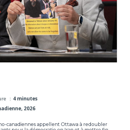
soutenir davantage les militants iraniens
ure :
4 minutes
nadienne, 2026
no-canadiennes appellent Ottawa à redoubler
tants pour la démocratie en Iran et à mettre fin