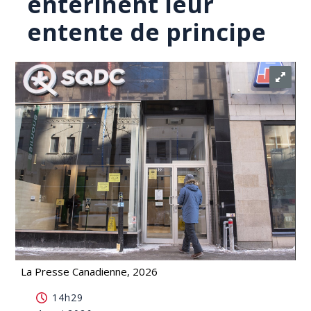
entérinent leur
entente de principe
La Presse Canadienne, 2026
Des syndiqués de la CSN à la SQDC entérinent leur
14h29
entente de principe