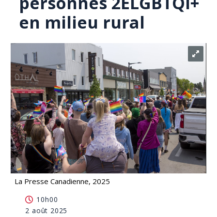
personnes 2ELGBTQI+
en milieu rural
La Presse Canadienne, 2025
Festivals des Fiertés: briser l'isolement des
10h00
personnes 2ELGBTQI+ en milieu rural
2 août 2025