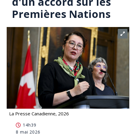
d'un accord sur les
Premières Nations
La Presse Canadienne, 2026
Gull-Masty demande le contrôle judiciaire d'un
14h39
accord sur les Premières Nations
8 mai 2026