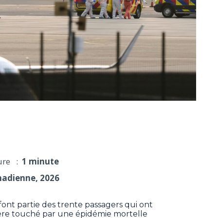
nt parmi les passagers qui ont débarqué du navire
ure :
1 minute
nadienne, 2026
t partie des trente passagers qui ont
ière touché par une épidémie mortelle