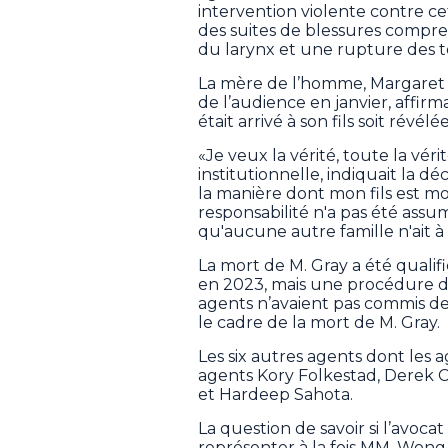
intervention violente contre c
des suites de blessures compre
du larynx et une rupture des te
La mère de l’homme, Margaret G
de l’audience en janvier, affirm
était arrivé à son fils soit révélée
«Je veux la vérité, toute la vé
institutionnelle, indiquait la d
la manière dont mon fils est mor
responsabilité n'a pas été assu
qu'aucune autre famille n'ait à 
La mort de M. Gray a été quali
en 2023, mais une procédure dis
agents n’avaient pas commis de
le cadre de la mort de M. Gray.
Les six autres agents dont les 
agents Kory Folkestad, Derek C
et Hardeep Sahota.
La question de savoir si l’avoca
représenter à la fois MM. Wong