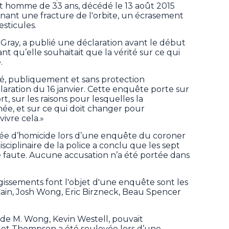
et homme de 33 ans, décédé le 13 août 2015
nant une fracture de l'orbite, un écrasement
sticules.
ray, a publié une déclaration avant le début
ant qu’elle souhaitait que la vérité sur ce qui
.
rité, publiquement et sans protection
éclaration du 16 janvier. Cette enquête porte sur
t, sur les raisons pour lesquelles la
mée, et sur ce qui doit changer pour
vivre cela.»
fiée d’homicide lors d’une enquête du coroner
ciplinaire de la police a conclu que les sept
 faute. Aucune accusation n’a été portée dans
agissements font l'objet d'une enquête sont les
ain, Josh Wong, Eric Birzneck, Beau Spencer
t de M. Wong, Kevin Westell, pouvait
 et Thompson a été soulevée lors d’une