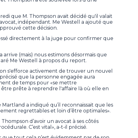
redi que M. Thompson avait décidé qu'il valait
 avocat, indépendant. Me Westell a ajouté que
pprouvé cette décision.
essé directement à la juge pour confirmer que
 arrive (mais) nous estimons désormais que
claré Me Westell à propos du report.
on s'efforce activement de trouver un nouvel
a précisé que la personne engagée aura
ment de temps pour «se mettre
tre prête à reprendre l'affaire là où elle en
 Martland a indiqué qu’il reconnaissait que les
ement regrettables et loin d’être optimales».
t Thompson d’avoir un avocat à ses côtés
cédurale. C’est vital», a-t-il précisé.
r que tout cela n’est évidemment pas de son