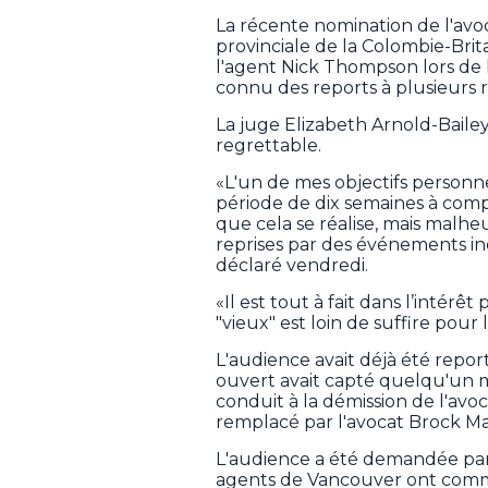
La récente nomination de l'avo
provinciale de la Colombie-Brit
l'agent Nick Thompson lors de l
connu des reports à plusieurs r
La juge Elizabeth Arnold-Bailey 
regrettable.
«L'un de mes objectifs personne
période de dix semaines à compte
que cela se réalise, mais malh
reprises par des événements in
déclaré vendredi.
«Il est tout à fait dans l’intérê
"vieux" est loin de suffire pour l
L'audience avait déjà été repo
ouvert avait capté quelqu'un 
conduit à la démission de l'avoc
remplacé par l'avocat Brock Ma
L'audience a été demandée par l
agents de Vancouver ont commis