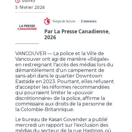
00h43
démantèlement à Vancouver serait «illégale»
5 février 2026
Temps de lecture :
2 minutes
Par La Presse Canadienne,
2026
VANCOUVER — La police et la Ville de
Vancouver ont agi de manière «illégale»
en restreignant l'accès des médias lors du
démantèlement d'un campement de
sans-abri dans le quartier Downtown
Eastside en 2023. Pourtant, elles refusent
d'accepter les réformes recommandées
qui pourraient limiter le «pouvoir
discrétionnaire» de la police, affirme la
commissaire aux droits de la personne de
la Colombie-Britannique.
Le bureau de Kasari Govender a publié
mercredi un rapport sur l'exclusion des
médias du secteur de la rue Hastings, où