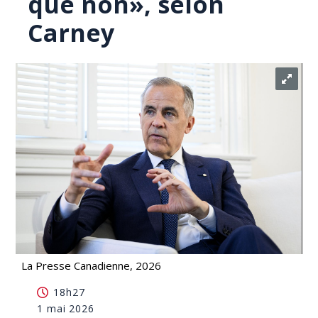
que non», selon
Carney
La Presse Canadienne, 2026
L'oléoduc de l'Alberta est «plus probable que non»,
18h27
selon Carney
1 mai 2026