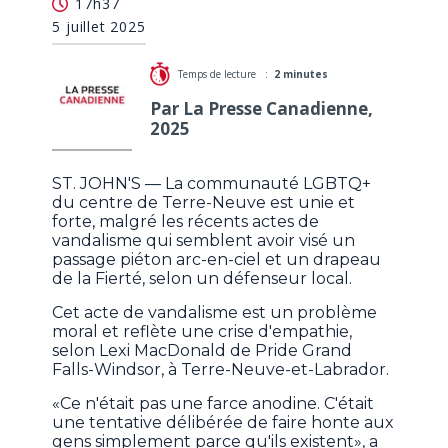
17h37
après un acte haineux de vandalisme
5 juillet 2025
Temps de lecture :
2 minutes
Par La Presse Canadienne,
2025
ST. JOHN'S — La communauté LGBTQ+
du centre de Terre-Neuve est unie et
forte, malgré les récents actes de
vandalisme qui semblent avoir visé un
passage piéton arc-en-ciel et un drapeau
de la Fierté, selon un défenseur local.
Cet acte de vandalisme est un problème
moral et reflète une crise d'empathie,
selon Lexi MacDonald de Pride Grand
Falls-Windsor, à Terre-Neuve-et-Labrador.
«Ce n'était pas une farce anodine. C'était
une tentative délibérée de faire honte aux
gens simplement parce qu'ils existent», a