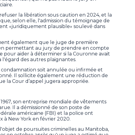
iaire.
refuser la libération sous caution en 2024, et la
n que, selon elle, l'admission du témoignage de
ent «juridiquement plausible» soulevé dans
nent également que le juge de première
en permettant au jury de prendre en compte
 pour aider à déterminer si la Couronne avait
à l'égard des autres plaignantes.
condamnation soit annulée ou infirmée et
nné. Il sollicite également une réduction de
e la Cour d’appel jugera appropriée.
 1967, son entreprise mondiale de vêtements
rue. Il a démissionné de son poste de
dérale américaine (FBI) et la police ont
x à New York en février 2020.
'objet de poursuites criminelles au Manitoba,
ues en octobre après qu'un juge a estimé que