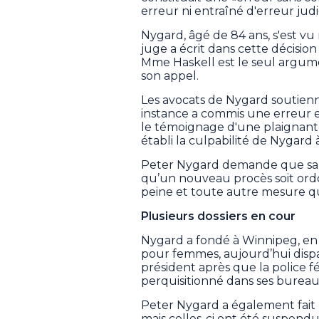
erreur ni entraîné d'erreur judic
Nygard, âgé de 84 ans, s'est vu 
juge a écrit dans cette décisio
Mme Haskell est le seul argum
son appel.
Les avocats de Nygard soutien
instance a commis une erreur 
le témoignage d'une plaignante
établi la culpabilité de Nygard 
Peter Nygard demande que sa 
qu’un nouveau procès soit ordo
peine et toute autre mesure qu
Plusieurs dossiers en cour
Nygard a fondé à Winnipeg, en
pour femmes, aujourd’hui dispa
président après que la police fé
perquisitionné dans ses bureau
Peter Nygard a également fait l
mais celles-ci ont été suspend