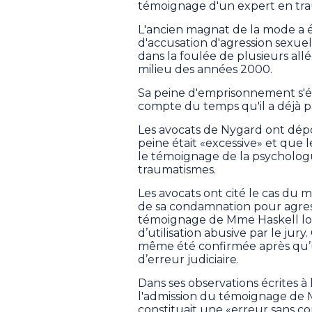
témoignage d'un expert en tra
L'ancien magnat de la mode a 
d'accusation d'agression sexue
dans la foulée de plusieurs al
milieu des années 2000.
Sa peine d'emprisonnement s'é
compte du temps qu'il a déjà p
Les avocats de Nygard ont dépo
peine était «excessive» et que
le témoignage de la psychologue
traumatismes.
Les avocats ont cité le cas du
de sa condamnation pour agres
témoignage de Mme Haskell lors
d’utilisation abusive par le ju
même été confirmée après qu’un
d’erreur judiciaire.
Dans ses observations écrites à 
l'admission du témoignage de 
constituait une «erreur sans co