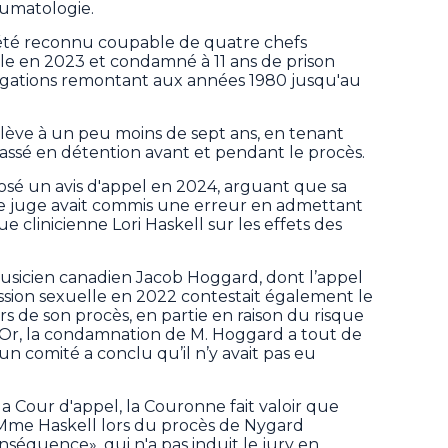
umatologie.
été reconnu coupable de quatre chefs
lle en 2023 et condamné à 11 ans de prison
légations remontant aux années 1980 jusqu'au
lève à un peu moins de sept ans, en tenant
assé en détention avant et pendant le procès.
sé un avis d'appel en 2024, arguant que sa
 le juge avait commis une erreur en admettant
 clinicienne Lori Haskell sur les effets des
 musicien canadien Jacob Hoggard, dont l’appel
sion sexuelle en 2022 contestait également le
 de son procès, en partie en raison du risque
ry. Or, la condamnation de M. Hoggard a tout de
 comité a conclu qu’il n’y avait pas eu
la Cour d'appel, la Couronne fait valoir que
Mme Haskell lors du procès de Nygard
nséquence», qui n'a pas induit le jury en