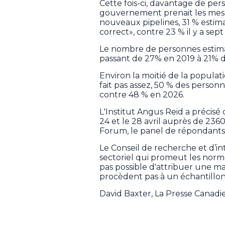
Cette fois-ci, davantage de pe
gouvernement prenait les mesu
nouveaux pipelines, 31 % estima
correct», contre 23 % il y a sept
Le nombre de personnes estima
passant de 27% en 2019 à 21% 
Environ la moitié de la popula
fait pas assez, 50 % des person
contre 48 % en 2026.
L'Institut Angus Reid a précisé
24 et le 28 avril auprès de 236
Forum, le panel de répondants 
Le Conseil de recherche et d’i
sectoriel qui promeut les norme
pas possible d'attribuer une ma
procèdent pas à un échantillon
David Baxter, La Presse Canad