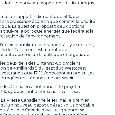
 selon un nouveau rapport de l'Institut Angus
lundi un rapport indiquant que 61 % des
is la croissance économique comme la priorité
tique. La question proposait deux options
it suivre la politique énergétique fédérale: la
rotection de l'environnement.
'opinion publique par rapport à il y a sept ans,
5 % des Canadiens estimaient que
priorité absolue de la politique énergétique.
es deux tiers des Britanno-Colombiens
ion de 4 milliards $ du gazoduc Westcoast
ée, tandis que 17 % s'opposent au projet. Les
terrogées ont répondu ne pas savoir.
 des Canadiens soutiennent le projet à
17 % s'y opposent et 28 % ne savent pas.
a Presse Canadienne le 1er mai, le premier
é qu'un nouveau gazoduc était «plus probable
ajouté que le Canada devait augmenter sa
 d'énergie tout en s'attaquant au problème