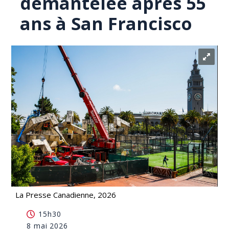
démantelée après 55
ans à San Francisco
La Presse Canadienne, 2026
La fontaine Vaillancourt démantelée après 55 ans à
15h30
San Francisco
8 mai 2026