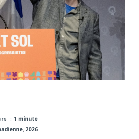
nera «la voie de l'espoir», promet Ruba Ghazal
ure :
1 minute
nadienne, 2026