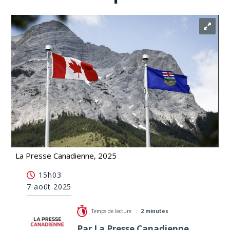
La Presse Canadienne, 2025
La question référendaire sur la séparation de
15h03
l'Alberta est examinée par la Cour
7 août 2025
Temps de lecture :
2 minutes
Par La Presse Canadienne,