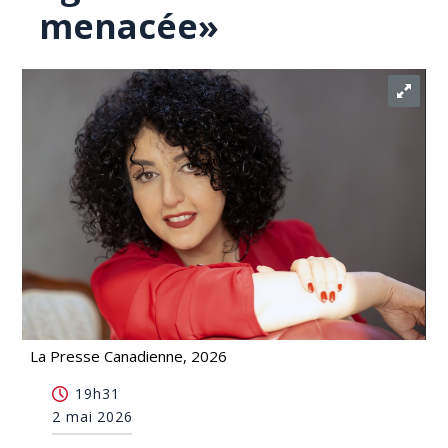
menacée»
La Presse Canadienne, 2026
La santé de la lauréate du prix Nobel Narges
19h31
Mohammadi «gravement menacée»
2 mai 2026