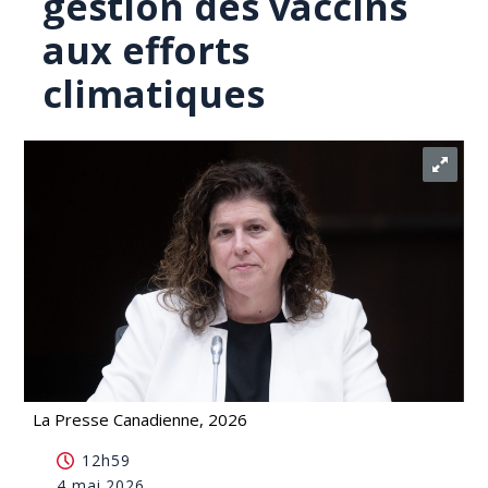
gestion des vaccins
aux efforts
climatiques
La Presse Canadienne, 2026
La VG publie cinq rapports, allant de la gestion des
12h59
vaccins aux efforts climatiques
4 mai 2026