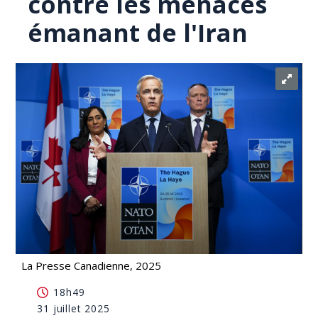
contre les menaces
émanant de l'Iran
La Presse Canadienne, 2025
Le Canada et l'OTAN mettent en garde contre les
18h49
menaces émanant de l'Iran
31 juillet 2025